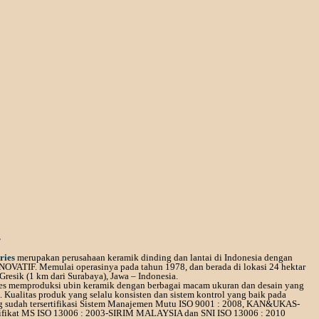
r
ries
merupakan perusahaan keramik dinding dan lantai di Indonesia dengan
NOVATIF. Memulai operasinya pada tahun 1978, dan berada di lokasi 24 hektar
Gresik (1 km dari Surabaya), Jawa – Indonesia.
ies memproduksi ubin keramik dengan berbagai macam ukuran dan desain yang
 Kualitas produk yang selalu konsisten dan sistem kontrol yang baik pada
ng sudah tersertifikasi Sistem Manajemen Mutu ISO 9001 : 2008, KAN&UKAS-
ifikat MS ISO 13006 : 2003-SIRIM MALAYSIA dan SNI ISO 13006 : 2010