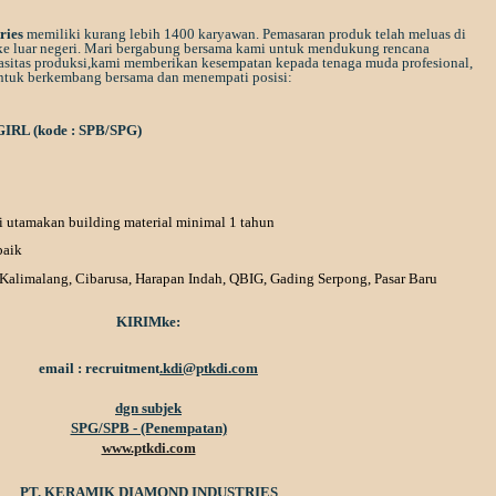
ries
memiliki kurang lebih 1400 karyawan. Pemasaran produk telah meluas di
ke luar negeri. Mari bergabung bersama kami untuk
mendukung
rencana
sitas
produksi,
kami
memberikan
kesempatan
kepada
tenaga
muda
profesional,
ntuk
berkembang
bersama
dan
menempati
posisi
:
L (kode : SPB/SPG)
 utamakan building material minimal 1 tahun
baik
 Kalimalang, Cibarusa, Harapan Indah, QBIG, Gading Serpong, Pasar Baru
KIRIM
ke
:
email :
recruitment
.kdi@ptkdi.com
dgn subjek
SPG/SPB - (Penempatan)
www.ptkdi.com
PT. KERAMIK DIAMOND INDUSTRIES