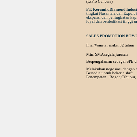
(LsPro Cencera)
PT. Keramik Diamond Indust
tingkat Nusantara dan Export 
ekspansi
dan
peningkatan
kapa
loyal
dan
berdedikasi
tinggi
u
SALES PROMOTION BOY/GIR
Pria /Wanita , maks. 32 tahun
Min. SMA segala jurusan
Berpengalaman sebagai SPB di
Melakukan negosiasi dengan 
Bersedia untuk bekerja shift
Penempatan : Bogor, Cibubur,